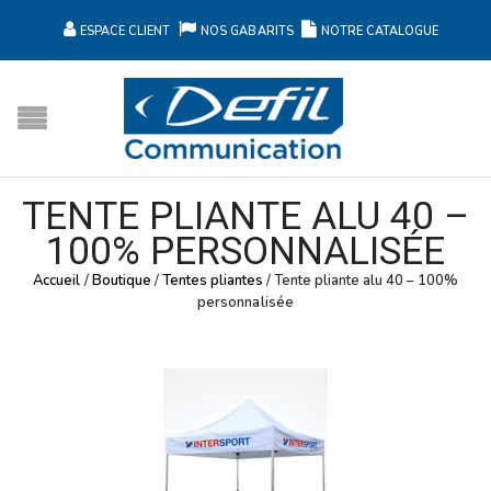
ESPACE CLIENT
NOS GABARITS
NOTRE CATALOGUE
TENTE PLIANTE ALU 40 –
100% PERSONNALISÉE
Accueil
/
Boutique
/
Tentes pliantes
/
Tente pliante alu 40 – 100%
personnalisée