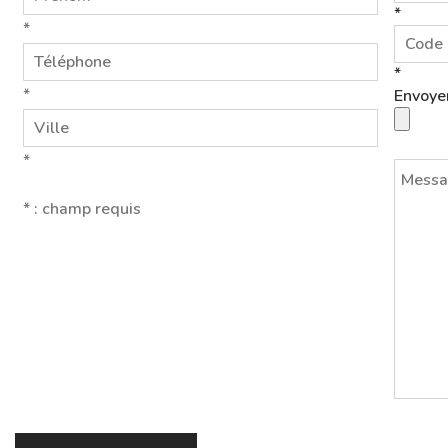
*
*
*
*
Envoyer
*
* : champ requis